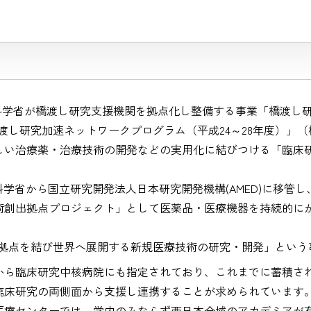
学省が橋渡し研究支援機関を拠点化し整備する事業「橋渡し研究
渡し研究加速ネットワークプログラム（平成24～28年度）」
しい治療薬・治療技術の開発などの実用化に結びつける「臨床
科学省から国立研究開発法人日本研究開発機構(AMED)に移管
術創出拠点プロジェクト」として医薬品・医療機器を持続的に
と拠点を結び世界へ展開する新規医療技術の研究・開発」という
から臨床研究中核病院にも指定されており、これまでに蓄積さ
臨床研究の両側面から支援し連携することが求められています
代医療センターでは、学内のみならず西日本全域のアカデミアが