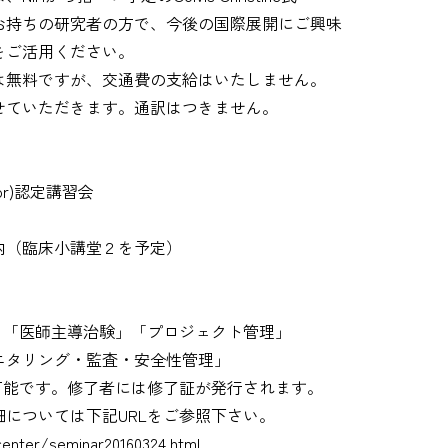
お持ちの研究者の方で、今後の国際展開にご興味
をご活用ください。
は無料ですが、交通費の支給はいたしません。
せていただきます。通訳はつきません。
ator)認定講習会
内（臨床小講堂２を予定）
」「医師主導治験」「プロジェクト管理」
ニタリング・監査・安全性管理」
可能です。修了者には修了証が発行されます。
については下記URLをご参照下さい。
center/seminar20160324.html