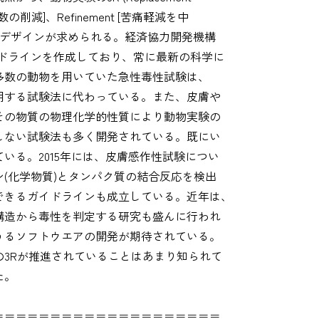
数の削減]、Refinement [苦痛軽減を中
たデザインが求められる。経済協力開発機構
ガイドラインを作成しており、常に最新の科学に
多数の動物を用いていた急性毒性試験は、
使用する試験法に代わっている。また、皮膚や
その物質の物理化学的性質により動物実験の
しない試験法も多く開発されている。既にい
いる。2015年には、皮膚感作性試験につい
(化学物質)とタンパク質の結合反応を検出
できるガイドラインも成立している。近年は、
構造から毒性を判定する研究も盛んに行われ
うるソフトウエアの開発が期待されている。
3Rが推進されていることはあまり知られて
た。
＝＝＝＝＝＝＝＝＝＝＝＝＝＝＝＝＝＝＝＝