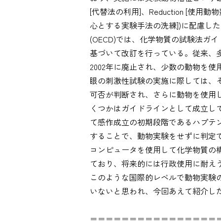
[代替法の利用]、Reduction [使用動物
心とする実験手法の洗練])に配慮し
(OECD)では、化学物質の試験法
基づいて改訂を行っている。従来、
2002年に廃止され、少数の動物を
眼の刺激性試験の実施に際しては、
可否が判断され、さらに動物を使用
くつかはガイドラインとして成立して
て感作成立の初期段階であるハプテン
することで、動物実験をせずに判定
コンピュータを使用して化学物質の
ており、将来的には行政使用に耐え
このような国際的レベルで動物実験の
いないと思われ、今回あえて紹介し
＝＝＝＝＝＝＝＝＝＝＝＝＝＝＝＝