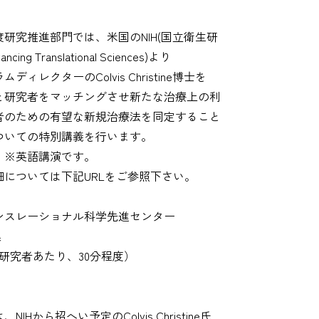
研究推進部門では、米国のNIH(国立衛生研
ancing Translational Sciences)より
クターのColvis Christine博士を
と研究者をマッチングさせ新たな治療上の利
者のための有望な新規治療法を同定すること
ついての特別講義を行います。
。※英語講演です。
については下記URLをご参照下さい。
トランスレーショナル科学先進センター
募集
0（1研究者あたり、30分程度）
から招へい予定のColvis Christine氏