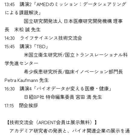
13:45 講演2「AMEDのミッション：データシェアリング
による課題解決」
国立研究開発法人 日本医療研究開発機構 理事
長 末松 誠 先生
14:30 ライフサイエンス技術交流会
15:45 講演3「TBD」
米国立衛生研究所/国立トランスレーショナル科
学先進センター
希少疾患研究所長/臨床イノベーション部門長
Petra Kaufmann 先生
16:30 講演4「バイオデータが変える医療・健康」
日経BP社 特命編集委員 宮田 満 先生
17:15 閉会挨拶
【技術交流会（ARDENT会員は展示無料）】
アカデミア研究者の発表と、バイオ関連企業の展示を通