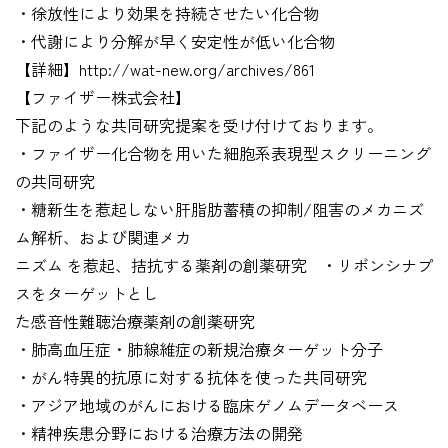
・徐放性により効果を持続させたい化合物
・代謝により分解が早く安定性が低い化合物
【詳細】http://wat-new.org/archives/861
【ファイザー株式会社】
下記のような共同研究提案を受け付けております。
・ファイザー化合物を用いた細胞系表現型スクリーニング
の共同研究
・糖新生を惹起しない肝脂肪蓄積の抑制/阻害のメカニズ
ム解析、および関連メカ
ニズム を惹起、拮抗する薬剤の創薬研究 ・リボンシナプ
スをターゲットとし
た感音性難聴治療薬剤の創薬研究
・肺高血圧症・肺線維症の新規治療ターゲット分子
・がん特異的抗原に対する抗体を使った共同研究
・アジア地域のがんにおける臨床ゲノムデータベース
・精神疾患分野における治療方法の開発