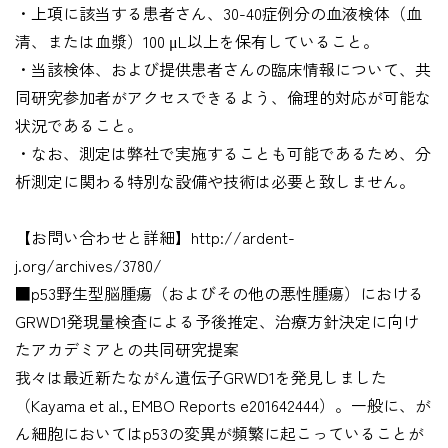
・上項に該当する患者さん、30-40症例分の血液検体（血
清、または血漿）100 μL以上を保有していること。
・当該検体、および提供患者さんの臨床情報について、共
同研究参加者がアクセスできるよう、倫理的対応が可能な
状況であること。
・なお、測定は弊社で実施することも可能であるため、分
析測定に関わる特別な設備や技術は必要と致しません。
【お問い合わせと詳細】http://ardent-
j.org/archives/3780/
■p53野生型脳腫瘍（およびその他の悪性腫瘍）における
GRWD1発現量検査による予後推定、治療方針決定に向け
たアカデミアとの共同研究提案
我々は最近新たながん遺伝子GRWD1を発見しました
（Kayama et al., EMBO Reports e201642444）。一般に、が
ん細胞においてはp53の変異が頻繁に起こっていることが