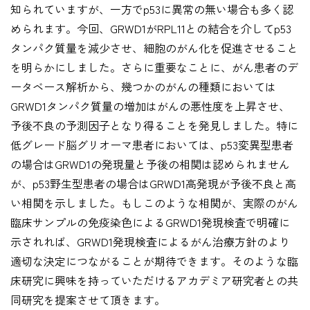
知られていますが、一方でp53に異常の無い場合も多く認
められます。今回、GRWD1がRPL11との結合を介してp53
タンパク質量を減少させ、細胞のがん化を促進させること
を明らかにしました。さらに重要なことに、がん患者のデ
ータベース解析から、幾つかのがんの種類においては
GRWD1タンパク質量の増加はがんの悪性度を上昇させ、
予後不良の予測因子となり得ることを発見しました。特に
低グレード脳グリオーマ患者においては、p53変異型患者
の場合はGRWD1の発現量と予後の相関は認められません
が、p53野生型患者の場合はGRWD1高発現が予後不良と高
い相関を示しました。もしこのような相関が、実際のがん
臨床サンプルの免疫染色によるGRWD1発現検査で明確に
示されれば、GRWD1発現検査によるがん治療方針のより
適切な決定につながることが期待できます。そのような臨
床研究に興味を持っていただけるアカデミア研究者との共
同研究を提案させて頂きます。