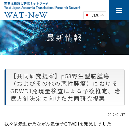
西日本橋渡し研究ネットワーク
West Japan Academia Translational Research Network
JA
最新情報
【共同研究提案】p53野生型脳腫瘍
（およびその他の悪性腫瘍）における
GRWD1発現量検査による予後推定、治
療方針決定に向けた共同研究提案
2017/01/17
我々は最近新たながん遺伝子GRWD1を発見しました