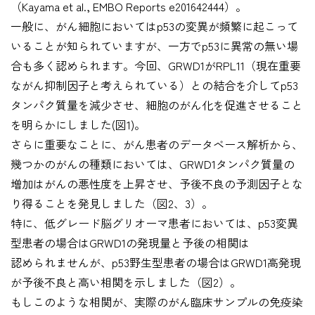
（Kayama et al., EMBO Reports e201642444）。
一般に、がん細胞においてはp53の変異が頻繁に起こって
いることが知られていますが、一方でp53に異常の無い場
合も多く認められます。今回、GRWD1がRPL11（現在重要
ながん抑制因子と考えられている）との結合を介してp53
タンパク質量を減少させ、細胞のがん化を促進させること
を明らかにしました(図1)。
さらに重要なことに、がん患者のデータベース解析から、
幾つかのがんの種類においては、GRWD1タンパク質量の
増加はがんの悪性度を上昇させ、予後不良の予測因子とな
り得ることを発見しました（図2、3）。
特に、低グレード脳グリオーマ患者においては、p53変異
型患者の場合はGRWD1の発現量と予後の相関は
認められませんが、p53野生型患者の場合はGRWD1高発現
が予後不良と高い相関を示しました（図2）。
もしこのような相関が、実際のがん臨床サンプルの免疫染