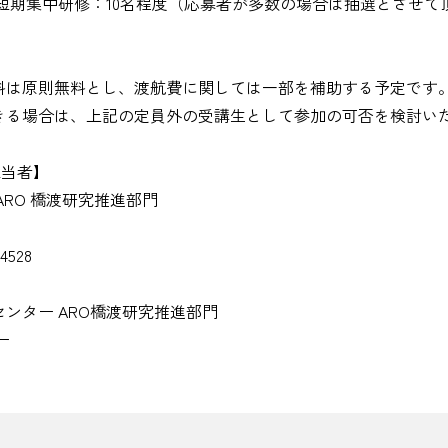
ア短期集中研修：10名程度（応募者が多数の場合は抽選とさせて
料は原則無料とし、渡航費に関しては一部を補助する予定です
きる場合は、上記の定員外の受講生として参加の可否を検討い
当者】
RO 橋渡研究推進部門
4528
ンター ARO橋渡研究推進部門
ー