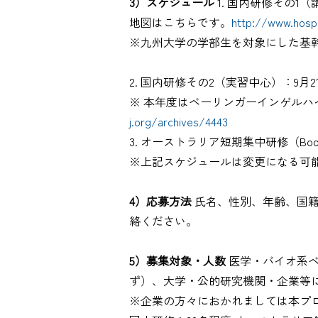
3）スケジュール
1. 国内研修その1
地図はこちらです。
http://www.hosp.
※九州大学の学部生を対象にした基
2. 国内研修その2（実習中心）：9月2
※ 本年度はベーリンガーインゲル
j.org/archives/4443
3. オーストラリア短期集中研修（Boo
※上記スケジュールは変更になる可
4）応募方法
氏名、性別、年齢、国籍、
絡ください。
5）募集対象・人数
医学・バイオ系ベ
ず）、大学・公的研究機関・企業等
※企業の方々におかれましては本プ