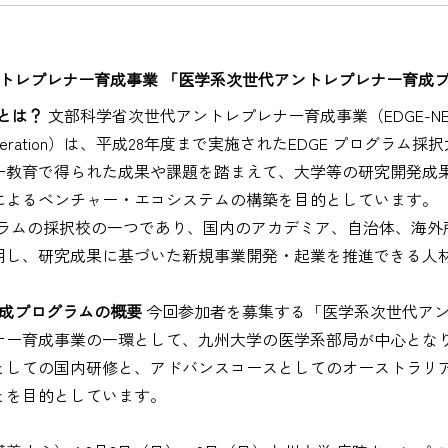
ントレプレナー育成事業
「医学系次世代アントレプレナー育成
とは？
文部科学省次世代アントレプレナー育成事業（EDGE-NEXT：Explor
 for NEXT generation）は、平成28年度まで実施されたEDGE 
ー教育で得られた成果や課題を踏まえて、大学等の研究開発成
によるベンチャー・エコシステムの構築を目的としています。
プログラムの採択校の一つであり、国内のアカデミア、自治体、海
用し、研究成果に基づいた新規事業開発・起業を推進できる人
育成プログラムの概要
今回参加者を募集する「医学系次世代ア
ナー育成事業の一環として、九州大学の医学系部局が中心とな
としての国内研修と、アドバンスコースとしてのオーストラリ
とを目的としています。