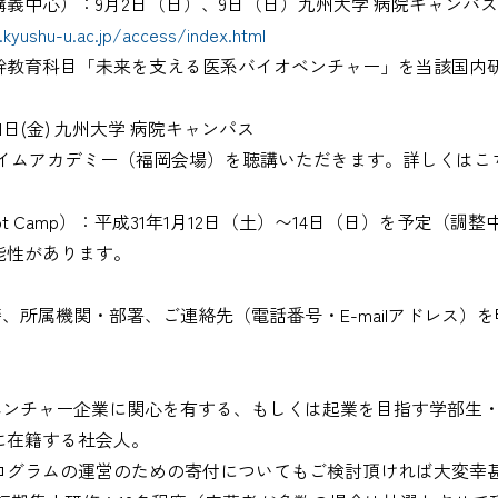
（講義中心）：9月2日（日）、9日（日）九州大学 病院キャンパス
kyushu-u.ac.jp/access/index.html
幹教育科目「未来を支える医系バイオベンチャー」を当該国内
1日(金) 九州大学 病院キャンパス
ハイムアカデミー（福岡会場）を聴講いただきます。詳しくはこ
t Camp）：平成31年1月12日（土）〜14日（日）を予定（調整
能性があります。
所属機関・部署、ご連絡先（電話番号・E-mailアドレス）を明
ンチャー企業に関心を有する、もしくは起業を目指す学部生
に在籍する社会人。
ログラムの運営のための寄付についてもご検討頂ければ大変幸