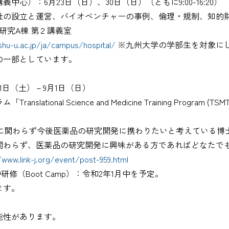
講義中心）：6月23日（日）、30日（日）（ともに9:00-16:20）
社の設立と運営、バイオベンチャーの事例、倫理・規制、知的
研究A棟 第２講義室
hu-u.ac.jp/ja/campus/hospital/
※九州大学の学部生を対象に
の一部としています。
31日（土）－9月1日（日）
onal Science and Medicine Training Program (TSM
アに関わらず今後医薬品の研究開発に携わりたいと考えている
関わらず、医薬品の研究開発に興味がある方であればどなたで
/www.link-j.org/event/post-959.html
修（Boot Camp）：令和2年1月中を予定。
ます。
能性があります。