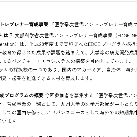
トレプレナー育成事業
「医学系次世代アントレプレナー育成
とは？
文部科学省次世代アントレプレナー育成事業（EDGE-NEXT：Explor
 for NEXT generation）は、平成28年度まで実施されたEDGE 
ー教育で得られた成果や課題を踏まえて、大学等の研究開発成
によるベンチャー・エコシステムの構築を目的としています。
プログラムの採択校の一つであり、国内のアカデミア、自治体、海
開発・起業を推進できる人材を育成します。
育成プログラムの概要
今回参加者を募集する「医学系次世代ア
ナー育成事業の一環として、九州大学の医学系部局が中心とな
としての国内研修と、アドバンスコースとして海外での短期集
ています。