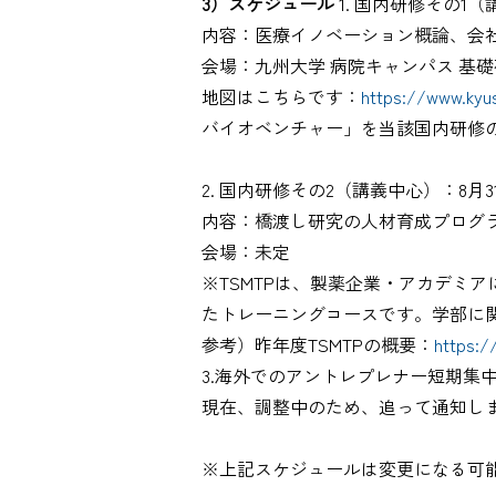
3）スケジュール
1. 国内研修その1（
内容：医療イノベーション概論、会
会場：九州大学 病院キャンパス 基礎
地図はこちらです：
https://www.kyus
バイオベンチャー」を当該国内研修
2. 国内研修その2（講義中心）：8月
内容：橋渡し研究の人材育成プログラム「Translati
会場：未定
※TSMTPは、製薬企業・アカデミ
たトレーニングコースです。学部に
参考）昨年度TSMTPの概要：
https:/
3.海外でのアントレプレナー短期集中研
現在、調整中のため、追って通知し
※上記スケジュールは変更になる可