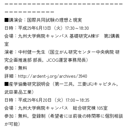
＝＝＝＝＝＝＝＝＝＝＝＝＝＝＝＝＝＝＝＝＝＝＝＝＝＝
＝＝＝＝＝＝＝＝＝＝＝
■講演会：国際共同試験の理想と現実
日時：平成29年6月13日（火）17:30～18:30
会場：九州大学病院キャンパス 基礎研究A棟1F 第2講義
室
演者：中村健一先生（国立がん研究センター中央病院 研
究企画推進部 部長，JCOG運営事務局長）
参加：無料
詳細：http://ardent-j.org/archives/3940
■産学協働研究説明会（第一三共，三菱UFJキャピタル，
武田薬品工業）
日時：平成29年6月20日（火）17:00～18:35
会場：九州大学病院キャンパス 総合研究棟 105室
参加：無料，登録制（希望者には前後の時間帯に個別相談
が可能）