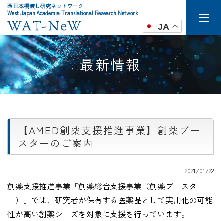
西日本橋渡し研究ネットワーク
West Japan Academia Translational Research Network
JA
最新情報
【AMED創薬支援推進事業】創薬ブー
スターのご案内
2021/01/22
創薬支援推進事業「創薬総合支援事業（創薬ブースタ
ー）」では、研究者が保有する医薬品として実用化の可能
性が高い創薬シーズを対象に支援を行っています。