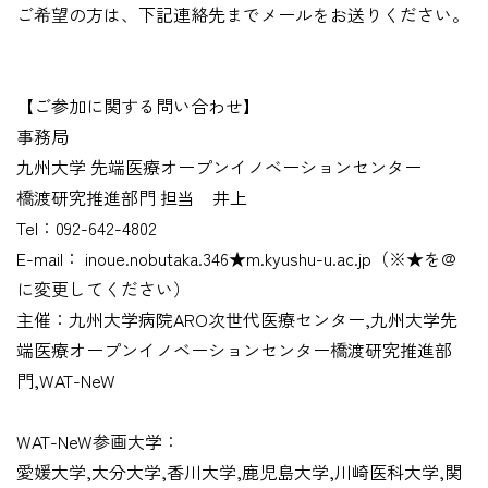
ご希望の方は、下記連絡先までメールをお送りください。
【ご参加に関する問い合わせ】
事務局
九州大学 先端医療オープンイノベーションセンター
橋渡研究推進部門 担当 井上
Tel：092-642-4802
E-mail： inoue.nobutaka.346★m.kyushu-u.ac.jp（※★を@
に変更してください）
主催：九州大学病院ARO次世代医療センター,九州大学先
端医療オープンイノベーションセンター橋渡研究推進部
門,WAT-NeW
WAT-NeW参画大学：
愛媛大学,大分大学,香川大学,鹿児島大学,川崎医科大学,関