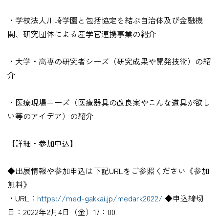
・学校法人川崎学園と包括協定を結ぶ自治体及び金融機
関、研究団体による産学官連携事業の紹介
・大学・高専の研究者シーズ（研究成果や開発技術）の紹
介
・医療現場ニーズ（医療器具の改良案やこんな道具が欲し
い等のアイデア）の紹介
【詳細・参加申込】
◆出展情報や参加申込は下記URLをご参照ください《参加
無料》
・URL：
https://med-gakkai.jp/medark2022/
◆申込締切
日：2022年2月4日（金）17：00