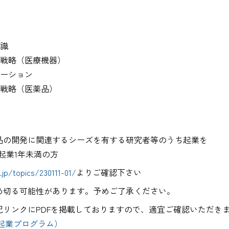
業の心得
関する基礎知識
発戦略・事業戦略（医療機器）
なプレゼンテーション
発戦略・事業戦略（医薬品）
品の開発に関連するシーズを有する研究者等のうち起業を
で起業1年未満の方
.jp/topics/230111-01/
よりご確認下さい
め切る可能性があります。予めご了承ください。
記リンクにPDFを掲載しておりますので、適宜ご確認いただき
ー起業プログラム）