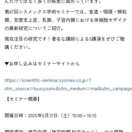
んだけではなく多くの疾患に関わっています。
第47回シスメックス学術セミナーでは、食道・咽頭・頬粘
膜、気管支上皮、乳腺、子宮内膜における体細胞モザイク
の最新研究についてご紹介。
現在注目の研究です！著名な講師による5講演をぜひご聴
講ください。
▼お申し込みはセミナーサイトから
https://scientific-seminar.sysmex.co.jp/?
utm_source=kyusyuuniv&utm_medium=mail&utm_campaign
【セミナー概要】
開催日時：2025年5月31日（土）10:00～16:10
開催場所：神戸会場（神戸新聞 松方ホール）、Web視聴