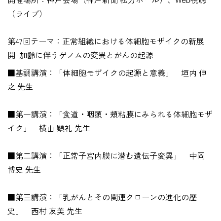
（ライブ）
第47回テーマ：正常組織における体細胞モザイクの新展
開–加齢に伴うゲノムの変異とがんの起源–
■基調講演：「体細胞モザイクの起源と意義」 垣内 伸
之 先生
■第一講演：「食道・咽頭・頬粘膜にみられる体細胞モザ
イク」 横山 顕礼 先生
■第二講演：「正常子宮内膜に潜む遺伝子変異」 中岡
博史 先生
■第三講演：「乳がんとその関連クローンの進化の歴
史」 西村 友美 先生