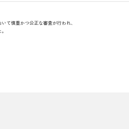
おいて慎重かつ公正な審査が行われ、
決定いたしました。