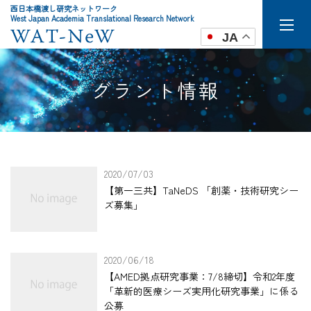
西日本橋渡し研究ネットワーク
West Japan Academia Translational Research Network
JA
グラント情報
2020/07/03
【第一三共】TaNeDS 「創薬・技術研究シー
ズ募集」
2020/06/18
【AMED拠点研究事業：7/8締切】令和2年度
「革新的医療シーズ実用化研究事業」に係る
公募