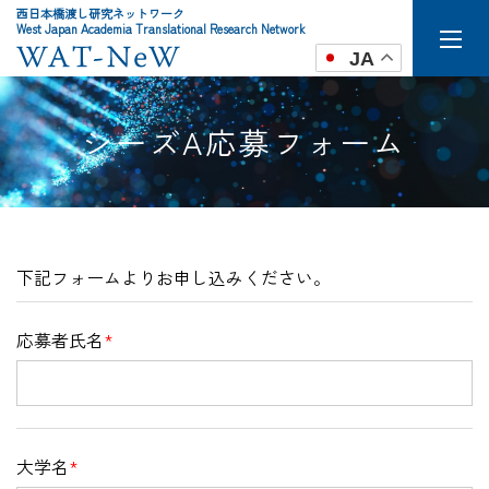
西日本橋渡し研究ネットワーク
West Japan Academia Translational Research Network
JA
シーズA応募フォーム
下記フォームよりお申し込みください。
応募者氏名
*
大学名
*